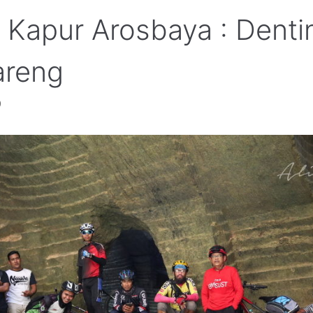
 Kapur Arosbaya : Denti
areng
0