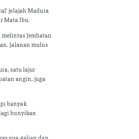
al’ jelajah Madura
r Mata Ibu.
i melintas Jembatan
nan. Jalanan mulus
ra, satu lajur
patan angin, juga
api banyak
lagi bunyikan
as sisa galian dan