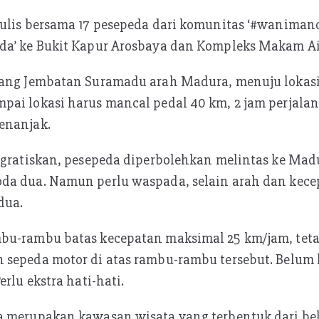
ulis bersama 17 pesepeda dari komunitas ‘#wanimanc
da’ ke Bukit Kapur Arosbaya dan Kompleks Makam Ai
bang Jembatan Suramadu arah Madura, menuju lokas
pai lokasi harus mancal pedal 40 km, 2 jam perjala
enanjak.
igratiskan, pesepeda diperbolehkan melintas ke Madu
da dua. Namun perlu waspada, selain arah dan kece
dua.
bu-rambu batas kecepatan maksimal 25 km/jam, tet
 sepeda motor di atas rambu-rambu tersebut. Belum 
erlu ekstra hati-hati.
a merupakan kawasan wisata yang terbentuk dari bek