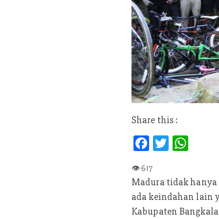
Share this :
Fa
T
W
ce
w
h
b
itt
at
Madura tidak hanya 
oo
er
s
ada keindahan lain y
k
A
Kabupaten Bangkala