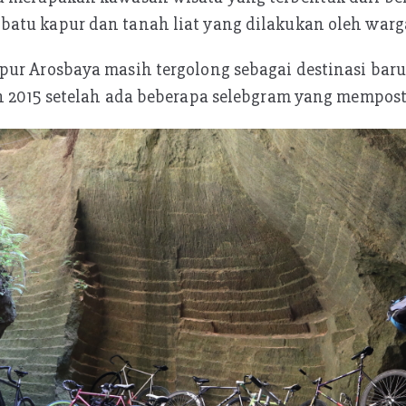
atu kapur dan tanah liat yang dilakukan oleh warg
ur Arosbaya masih tergolong sebagai destinasi baru
n 2015 setelah ada beberapa selebgram yang mempost