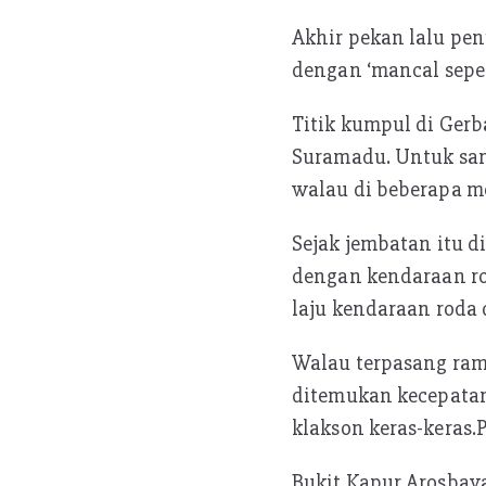
p
p
Akhir pekan lalu pen
dengan ‘mancal sepe
Titik kumpul di Ger
Suramadu. Untuk sam
walau di beberapa m
Sejak jembatan itu d
dengan kendaraan ro
laju kendaraan roda 
Walau terpasang ram
ditemukan kecepatan
klakson keras-keras.P
Bukit Kapur Arosbay