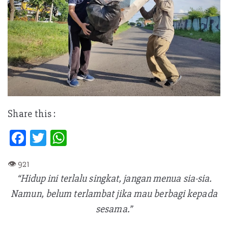
Share this :
Fa
T
W
ce
w
h
b
itt
at
“Hidup ini terlalu singkat, jangan menua sia-sia.
oo
er
s
Namun, belum terlambat jika mau berbagi kepada
k
A
sesama.”
p