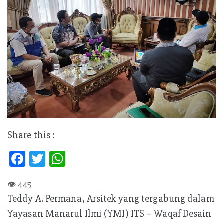
Share this :
Fa
T
W
ce
w
h
b
itt
at
Teddy A. Permana, Arsitek yang tergabung dalam
oo
er
s
Yayasan Manarul Ilmi (YMI) ITS – Waqaf Desain
k
A