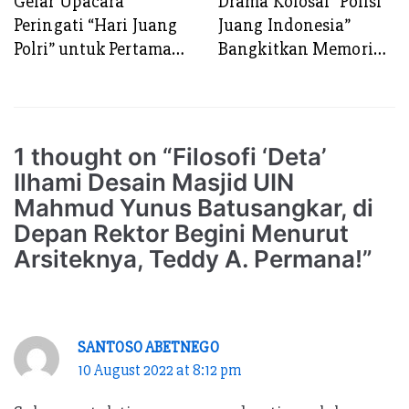
Gelar Upacara
Drama Kolosal “Polisi
Peringati “Hari Juang
Juang Indonesia”
Polri” untuk Pertama
Bangkitkan Memori
Kalinya di Kota
Proklamasi Polisi 19
Surabaya
Agustus 1945, 79
Tahun Silam
1 thought on “Filosofi ‘Deta’
Ilhami Desain Masjid UIN
Mahmud Yunus Batusangkar, di
Depan Rektor Begini Menurut
Arsiteknya, Teddy A. Permana!”
SANTOSO ABETNEGO
10 August 2022 at 8:12 pm