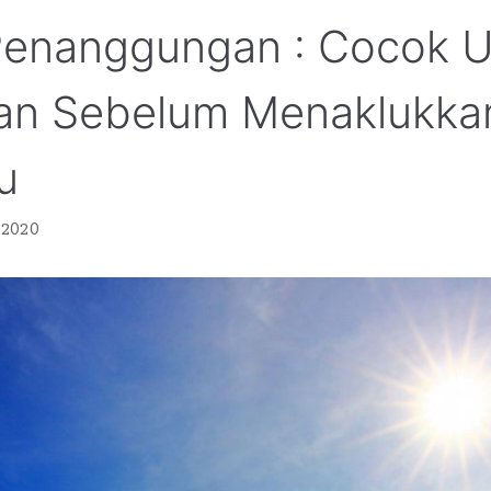
enanggungan : Cocok U
n Sebelum Menaklukka
u
 2020