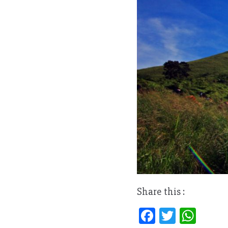
Share this :
Fa
T
W