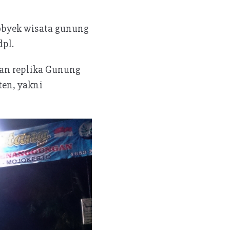
obyek wisata gunung
dpl.
gan replika Gunung
en, yakni