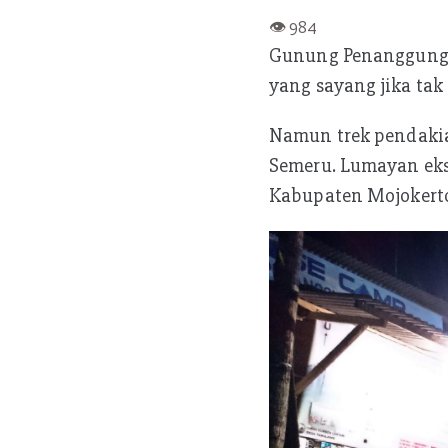
ce
w
h
b
itt
at
Gunung Penanggungan
oo
er
s
yang sayang jika tak
k
A
p
Namun trek pendakia
p
Semeru. Lumayan eks
Kabupaten Mojokerto