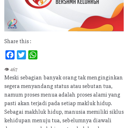
Share this :
Fa
T
W
ce
w
h
b
itt
at
Meski sebagian banyak orang tak menginginkan
oo
er
s
segera menyandang status atau sebutan tua,
k
A
namum proses menua adalah proses alami yang
p
pasti akan terjadi pada setiap makluk hidup.
p
Sebagai makhluk hidup, manusia memiliki siklus
kehidupan menuju tua, sebelumnya diawali