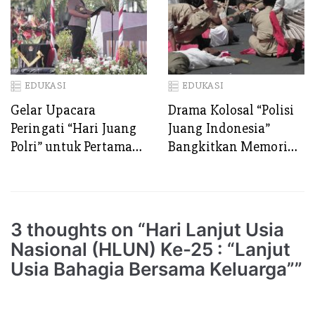
EDUKASI
EDUKASI
Gelar Upacara
Drama Kolosal “Polisi
Peringati “Hari Juang
Juang Indonesia”
Polri” untuk Pertama
Bangkitkan Memori
Kalinya di Kota
Proklamasi Polisi 19
Surabaya
Agustus 1945, 79
Tahun Silam
3 thoughts on “Hari Lanjut Usia
Nasional (HLUN) Ke-25 : “Lanjut
Usia Bahagia Bersama Keluarga””