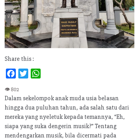
Share this :
Fa
T
W
ce
w
h
b
itt
at
Dalam sekelompok anak muda usia belasan
oo
er
s
hingga dua puluhan tahun, ada salah satu dari
k
A
mereka yang nyeletuk kepada temannya, “Eh,
p
siapa yang suka dengerin musik?” Tentang
p
mendengarkan musik, bila dicermati pada