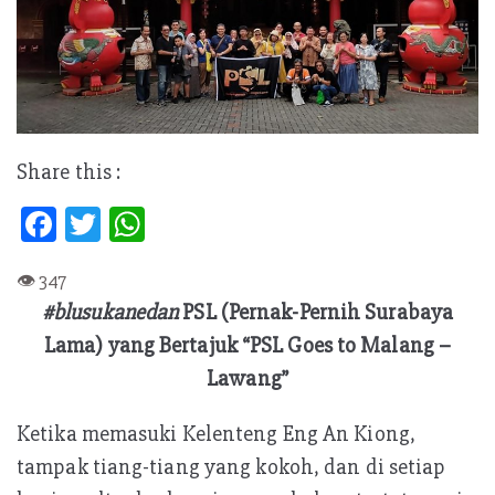
Share this :
Fa
T
W
ce
w
h
b
itt
at
#blusukanedan
PSL (Pernak-Pernih Surabaya
oo
er
s
Lama) yang Bertajuk “PSL Goes to Malang –
k
A
Lawang”
p
p
Ketika memasuki Kelenteng Eng An Kiong,
tampak tiang-tiang yang kokoh, dan di setiap