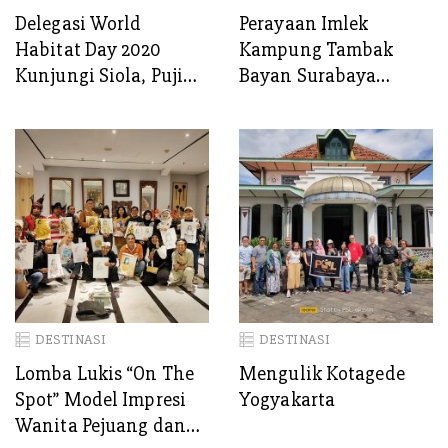
Delegasi World
Perayaan Imlek
Habitat Day 2020
Kampung Tambak
Kunjungi Siola, Puji
Bayan Surabaya
Wali Kota Risma
dengan Warna-warni
Mural, Tanpa
Barongsai dan Angpao
DESTINASI
DESTINASI
Lomba Lukis “On The
Mengulik Kotagede
Spot” Model Impresi
Yogyakarta
Wanita Pejuang dan