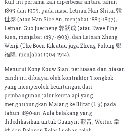
Kuil ini pertama kali diperbesar antara tahun
1895 dan 1905, pada masa Letnan Han Shitai 韓
世泰 (atau Han Sioe An, menjabat 1889-1897),
Letnan Guo Juecheng 郭跃成 (atau Kwee Ping
Kien, menjabat 1897-1903), dan Letnan Zheng
Wenji (The Boen Kik atau juga Zheng Fulong 鄭
福隆, menjabat 1904-1914).
Menurut Kong Kouw Sian, perluasan dan hiasan
candi ini dibiayai oleh kontraktor Tiongkok
yang memperoleh keuntungan dari
pembangunan jalur kereta api yang
menghubungkan Malang ke Blitar (L 5) pada
tahun 1890-an. Aula belakang yang
didedikasikan untuk Guanyin 觀音, Weituo 韋
馱,dan Delapan Belas Luohan telah