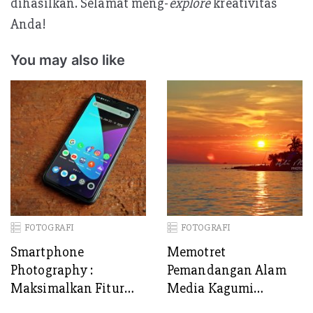
dihasilkan. Selamat meng-
explore
kreativitas
Anda!
You may also like
FOTOGRAFI
FOTOGRAFI
Smartphone
Memotret
Photography :
Pemandangan Alam
Maksimalkan Fitur
Media Kagumi
yang Disematkan di
Ciptaan-NYA. Ini Tips