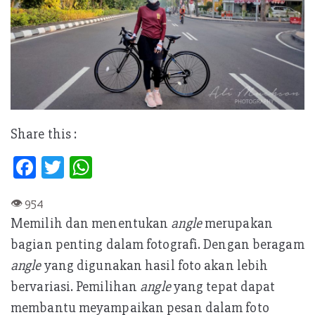
Share this :
Fa
T
W
ce
w
h
b
itt
at
Memilih dan menentukan
angle
merupakan
oo
er
s
bagian penting dalam fotografi. Dengan beragam
k
A
angle
yang digunakan hasil foto akan lebih
p
bervariasi. Pemilihan
angle
yang tepat dapat
p
membantu meyampaikan pesan dalam foto