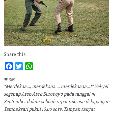
Share this :
Fa
T
W
ce
w
h
b
itt
at
“Merdekaa…, merdekaaa…, merdekaaaa…!” Yel-yel
oo
er
s
segenap Arek-Arek Suroboyo pada tanggal 19
k
A
September dalam sebuah rapat raksasa di lapangan
p
Tambaksari pukul 16.00 sore. Tampak rakyat