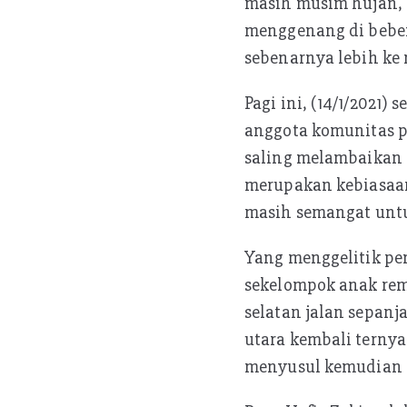
masih musim hujan, b
k
A
menggenang di bebera
p
sebenarnya lebih ke m
p
Pagi ini, (14/1/2021
anggota komunitas pe
saling melambaikan t
merupakan kebiasaan 
masih semangat untu
Yang menggelitik per
sekelompok anak rema
selatan jalan sepanj
utara kembali terny
menyusul kemudian k