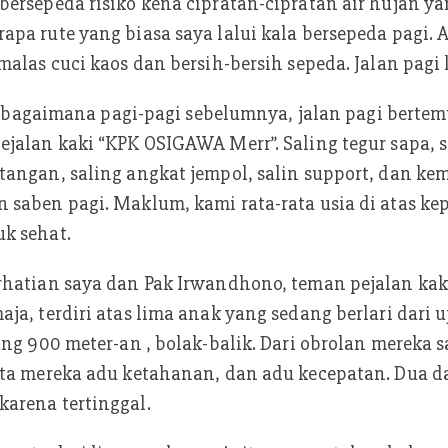
ersepeda risiko kena cipratan-cipratan air hujan ya
pa rute yang biasa saya lalui kala bersepeda pagi. 
alas cuci kaos dan bersih-bersih sepeda. Jalan pagi k
) sebagaimana pagi-pagi sebelumnya, jalan pagi bert
jalan kaki “KPK OSIGAWA Merr”. Saling tegur sapa, 
angan, saling angkat jempol, salin support, dan ke
saben pagi. Maklum, kami rata-rata usia di atas kep
k sehat.
hatian saya dan Pak Irwandhono, teman pejalan kaki
ja, terdiri atas lima anak yang sedang berlari dari 
ang 900 meter-an , bolak-balik. Dari obrolan mereka 
ata mereka adu ketahanan, dan adu kecepatan. Dua d
arena tertinggal.