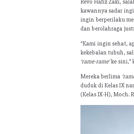
Revo Hafiz Zaki, sal
kawannya sadar ingi
ingin berperilaku me
dan berolahraga justr
“Kami ingin sehat, a
kekebalan tubuh, sa
‘rame-rame’
ke sini,”
Mereka berlima
‘ram
duduk di Kelas IX na
(Kelas IX-H), Moch. Ri