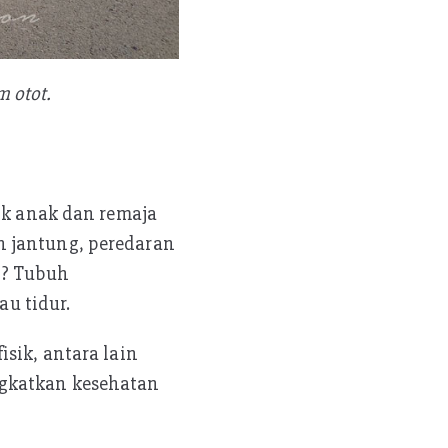
m otot.
sik anak dan remaja
n jantung, peredaran
n? Tubuh
u tidur.
sik, antara lain
ngkatkan kesehatan