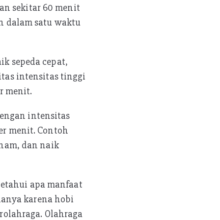
n sekitar 60 menit
kan dalam satu waktu
aik sepeda cepat,
tas intensitas tinggi
r menit.
engan intensitas
er menit. Contoh
enam, dan naik
getahui apa manfaat
hanya karena hobi
olahraga. Olahraga