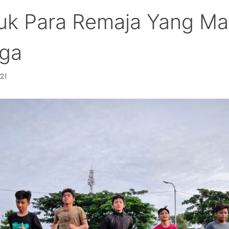
tuk Para Remaja Yang M
aga
21