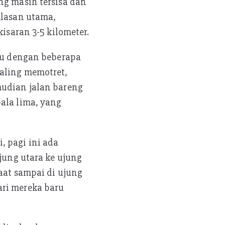
ng masih tersisa dan
Alasan utama,
isaran 3-5 kilometer.
emu dengan beberapa
saling memotret,
mudian jalan bareng
ala lima, yang
, pagi ini ada
ujung utara ke ujung
saat sampai di ujung
ari mereka baru