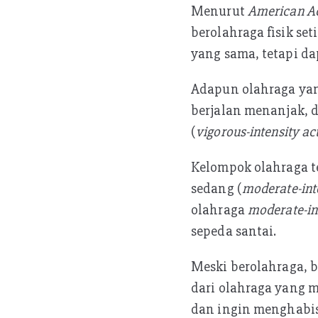
Menurut
American Ac
berolahraga fisik se
yang sama, tetapi da
Adapun olahraga yang
berjalan menanjak, da
(
vigorous-intensity act
Kelompok olahraga t
sedang (
moderate-int
olahraga
moderate-in
sepeda santai.
Meski berolahraga, 
dari olahraga yang 
dan ingin menghabi