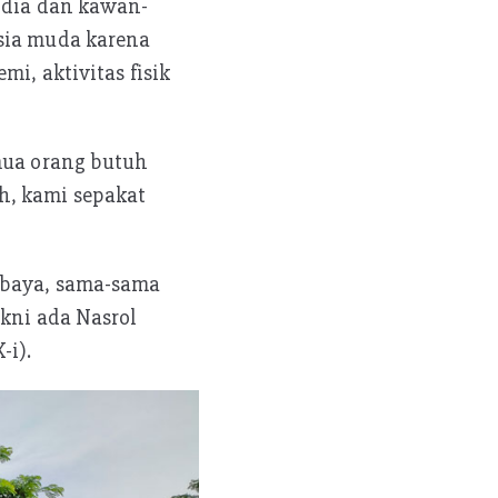
a dia dan kawan-
usia muda karena
i, aktivitas fisik
emua orang butuh
h, kami sepakat
abaya, sama-sama
akni ada Nasrol
-i).