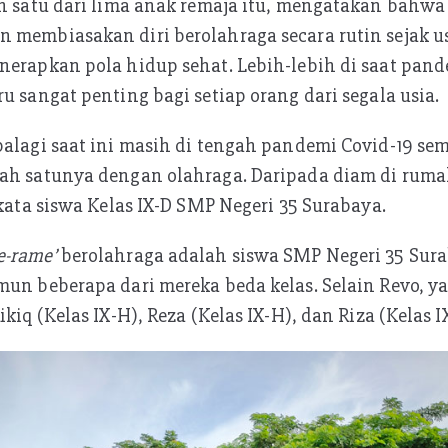
ah satu dari lima anak remaja itu, mengatakan bahw
n membiasakan diri berolahraga secara rutin sejak 
nerapkan pola hidup sehat. Lebih-lebih di saat pandem
u sangat penting bagi setiap orang dari segala usia.
palagi saat ini masih di tengah pandemi Covid-19 s
lah satunya dengan olahraga. Daripada diam di ruma
 kata siswa Kelas IX-D SMP Negeri 35 Surabaya.
e-rame’
berolahraga adalah siswa SMP Negeri 35 Sur
mun beberapa dari mereka beda kelas. Selain Revo, y
kiq (Kelas IX-H), Reza (Kelas IX-H), dan Riza (Kelas IX