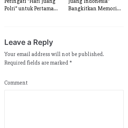
Peringati “Hari Juang
Juang Indonesia”
Polri” untuk Pertama
Bangkitkan Memori
Kalinya di Kota
Proklamasi Polisi 19
Surabaya
Agustus 1945, 79
Tahun Silam
Leave a Reply
Your email address will not be published.
Required fields are marked
*
Comment