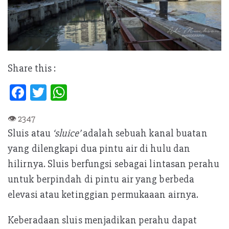
Share this :
Fa
T
W
ce
w
h
b
itt
at
Sluis atau
‘sluice’
adalah sebuah kanal buatan
oo
er
s
yang dilengkapi dua pintu air di hulu dan
k
A
hilirnya. Sluis berfungsi sebagai lintasan perahu
p
untuk berpindah di pintu air yang berbeda
p
elevasi atau ketinggian permukaaan airnya.
Keberadaan sluis menjadikan perahu dapat