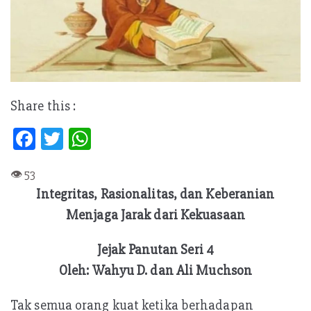
Share this :
Fa
T
W
ce
w
h
b
itt
at
Integritas, Rasionalitas, dan Keberanian
oo
er
s
Menjaga Jarak dari Kekuasaan
k
A
p
Jejak Panutan Seri 4
p
Oleh: Wahyu D. dan Ali Muchson
Tak semua orang kuat ketika berhadapan