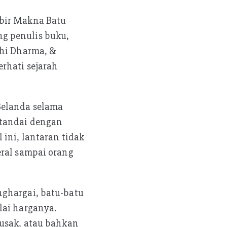
abir Makna Batu
g penulis buku,
dhi Dharma, &
rhati sejarah
Belanda selama
itandai dengan
 ini, lantaran tidak
eral sampai orang
nghargai, batu-batu
lai harganya.
rusak, atau bahkan