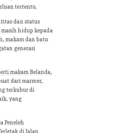
luan tertentu.
itas dan status
g masih hidup kepada
rah, makam dan batu
gatan generasi
erti makam Belanda,
buat dari marmer,
ng terkubur di
aik, yang
a Peneleh
rletak di Jalan