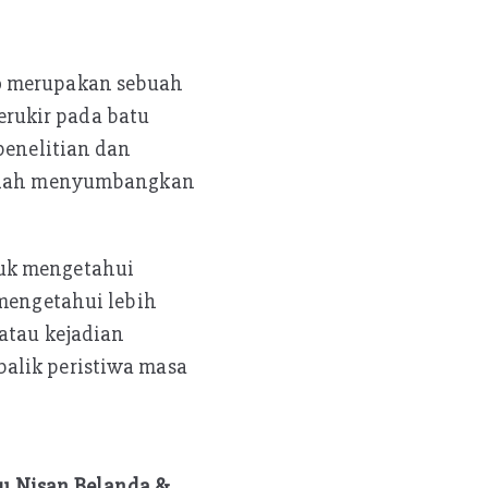
to merupakan sebuah
rukir pada batu
penelitian dan
 telah menyumbangkan
tuk mengetahui
 mengetahui lebih
 atau kejadian
alik peristiwa masa
u Nisan Belanda &