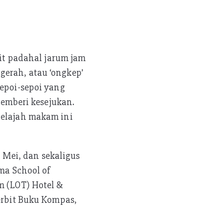
t padahal jarum jam
erah, atau ‘ongkep’
sepoi-sepoi yang
emberi kesejukan.
jelajah makam ini
Mei, dan sekaligus
ma School of
m (LOT) Hotel &
nerbit Buku Kompas,