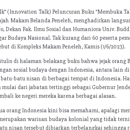
alk” (Innovation Talk) Peluncuran Buku “Membuka T
lajah Makam Belanda Peneleh, menghadirkan langsun
to, Dekan Fak. Ilmu Sosial dan Humaniora Univ. Bud
ar Budaya Nasional. Tak kurang dari 60 peserta peme
ebut di Kompleks Makam Peneleh, Kamis (1/6/2023).
tulis di halaman belakang buku bahwa jejak orang 
gan sosial budaya dengan Indonesia, antara lain d
atu-batu nisan di berbagai tempat di Indonesia. Hal
mulai dari jabatan tertinggi sebagai Gubernur Jend
bali ke negeri mereka karena berbagai alasan.
mua orang Indonesia kini bisa memahami, apalagi me
merupakan warisan budaya kolonial yang tidak terni
tu nisan tersebut dibiarkan terbelangkai sehingga 