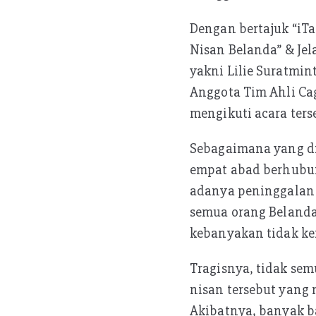
Dengan bertajuk “iT
Nisan Belanda” & Je
yakni Lilie Suratmin
Anggota Tim Ahli Cag
mengikuti acara ters
Sebagaimana yang di
empat abad berhubun
adanya peninggalan b
semua orang Belanda 
kebanyakan tidak kem
Tragisnya, tidak se
nisan tersebut yang 
Akibatnya, banyak ba