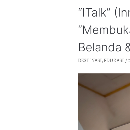
“iTalk” (
“Membuka
Belanda 
DESTINASI
,
EDUKASI