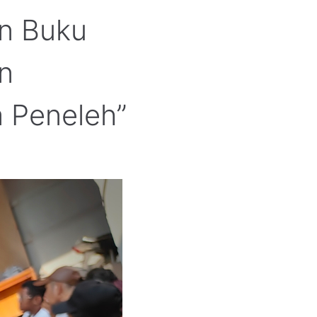
an Buku
n
 Peneleh”