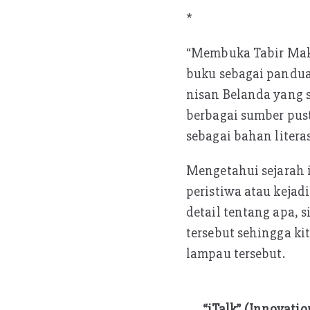
*
“Membuka Tabir Makn
buku sebagai pandua
nisan Belanda yang s
berbagai sumber pus
sebagai bahan litera
Mengetahui sejarah 
peristiwa atau kejad
detail tentang apa, 
tersebut sehingga k
lampau tersebut.
“iTalk” (Innovat