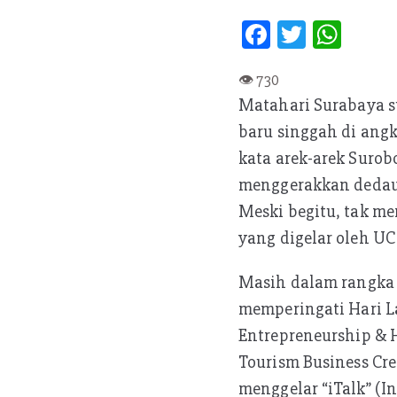
Fa
T
W
ce
w
h
b
itt
at
Matahari Surabaya 
oo
er
s
baru singgah di ang
k
A
kata arek-arek Surob
p
menggerakkan dedau
p
Meski begitu, tak me
yang digelar oleh UC 
Masih dalam rangka 
memperingati Hari La
Entrepreneurship & H
Tourism Business Cre
menggelar “iTalk” (I