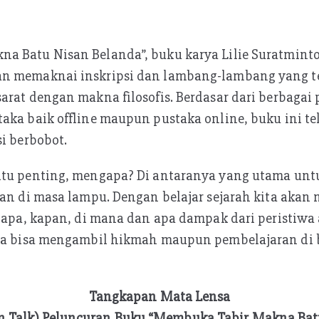
a Batu Nisan Belanda”, buku karya Lilie Suratmin
n memaknai inskripsi dan lambang-lambang yang te
arat dengan makna filosofis. Berdasar dari berbagai 
taka baik offline maupun pustaka online, buku ini
si berbobot.
itu penting, mengapa? Di antaranya yang utama un
ian di masa lampu. Dengan belajar sejarah kita akan
siapa, kapan, di mana dan apa dampak dari peristiwa
ita bisa mengambil hikmah maupun pembelajaran di b
Tangkapan Mata Lensa
ion Talk) Peluncuran Buku “Membuka Tabir Makna Bat