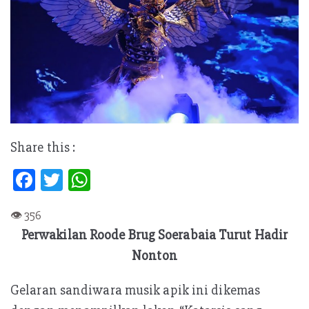
Share this :
Fa
T
W
ce
w
h
b
itt
at
Perwakilan Roode Brug Soerabaia Turut Hadir
oo
er
s
Nonton
k
A
p
Gelaran sandiwara musik apik ini dikemas