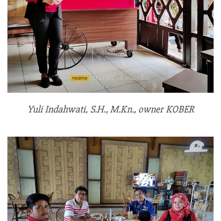
Yuli Indahwati, S.H., M.Kn., owner KOBER