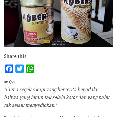
Share this :
Fa
T
W
ce
w
h
b
itt
at
“Cuma segelas kopi yang bercerita kepadaku
oo
er
s
bahwa yang hitam tak selalu kotor dan yang pahit
k
A
tak selalu menyedihkan.”
p