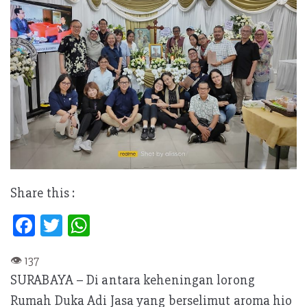
Share this :
Fa
T
W
ce
w
h
b
itt
at
SURABAYA – Di antara keheningan lorong
oo
er
s
Rumah Duka Adi Jasa yang berselimut aroma hio