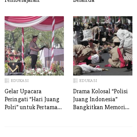
EDUKASI
EDUKASI
Gelar Upacara
Drama Kolosal “Polisi
Peringati “Hari Juang
Juang Indonesia”
Polri” untuk Pertama
Bangkitkan Memori
Kalinya di Kota
Proklamasi Polisi 19
Surabaya
Agustus 1945, 79
Tahun Silam