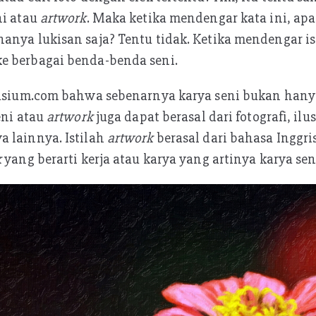
ni atau
artwork
. Maka ketika mendengar kata ini, apa
anya lukisan saja? Tentu tidak. Ketika mendengar ist
e berbagai benda-benda seni.
pasium.com bahwa sebenarnya karya seni bukan hanya
eni atau
artwork
juga dapat berasal dari fotografi, ilu
 lainnya. Istilah
artwork
berasal dari bahasa Inggri
k
yang berarti kerja atau karya yang artinya karya sen