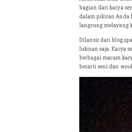
oo
er
s
bagian dari karya se
k
A
dalam pikiran Anda h
p
langsung melayang k
p
Dilansir dari blog.s
lukisan saja. Karya s
berbagai macam karya
berarti seni dan
wor