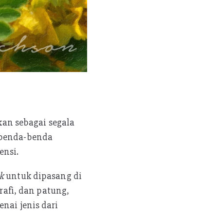
kan sebagai segala
 benda-benda
ensi.
rk
untuk dipasang di
grafi, dan patung,
nai jenis dari