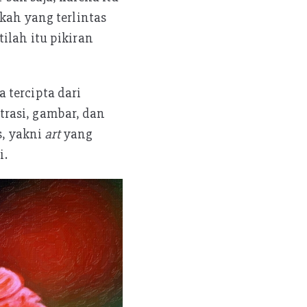
kah yang terlintas
ilah itu pikiran
 tercipta dari
strasi, gambar, dan
s, yakni
art
yang
i.