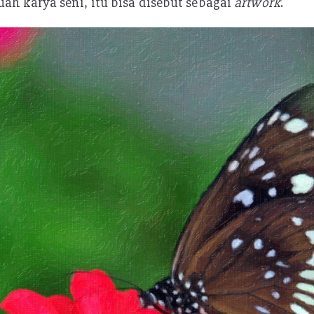
ah karya seni, itu bisa disebut sebagai
artwork
.