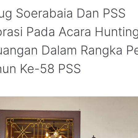
ug Soerabaia Dan PSS
orasi Pada Acara Huntin
juangan Dalam Rangka P
hun Ke-58 PSS