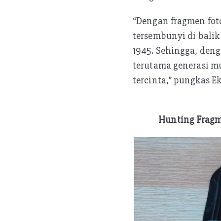
“Dengan fragmen fot
tersembunyi di bali
1945. Sehingga, den
terutama generasi m
tercinta,” pungkas E
Hunting Fragm