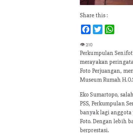
Share this :
Fa
T
W
ce
w
h
b
itt
at
Perkumpulan Senifot
oo
er
s
merayakan peringat
k
A
Foto Perjuangan, me
p
Museum Rumah H.O.S. 
p
Eko Sumartopo, salah
PSS, Perkumpulan Sen
banyak lagi anggota
Foto. Dengan lebih 
berprestasi.