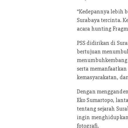
“Kedepannya lebih b
Surabaya tercinta. K
acara hunting Fragm
PSS didirikan di Sur
bertujuan menumbuh
menumbuhkembangkan
serta memanfaatkan 
kemasyarakatan, da
Dengan menggandeng 
Eko Sumartopo, lanta
tentang sejarah Sura
ingin menghidupkan 
fotografi.