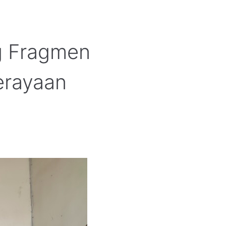
g Fragmen
erayaan