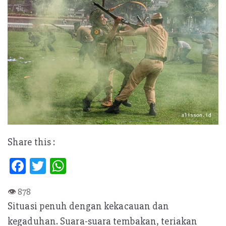
Share this :
Fa
T
W
ce
w
h
b
itt
at
Situasi penuh dengan kekacauan dan
oo
er
s
kegaduhan. Suara-suara tembakan, teriakan