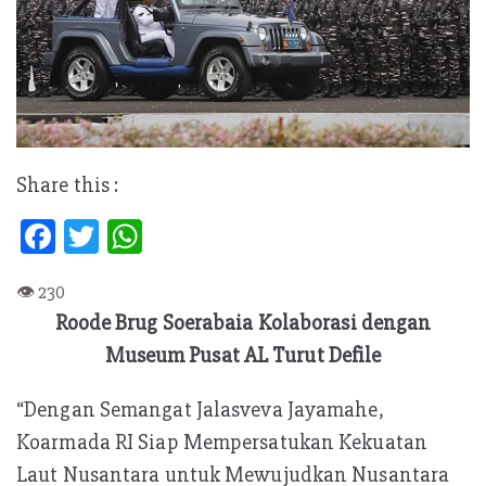
Share this :
Fa
T
W
ce
w
h
b
itt
at
Roode Brug Soerabaia Kolaborasi dengan
oo
er
s
Museum Pusat AL Turut Defile
k
A
p
“Dengan Semangat Jalasveva Jayamahe,
p
Koarmada RI Siap Mempersatukan Kekuatan
Laut Nusantara untuk Mewujudkan Nusantara