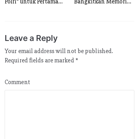
Polri” untuk Pertama
Bangkitkan Memori
Kalinya di Kota
Proklamasi Polisi 19
Surabaya
Agustus 1945, 79
Tahun Silam
Leave a Reply
Your email address will not be published.
Required fields are marked
*
Comment