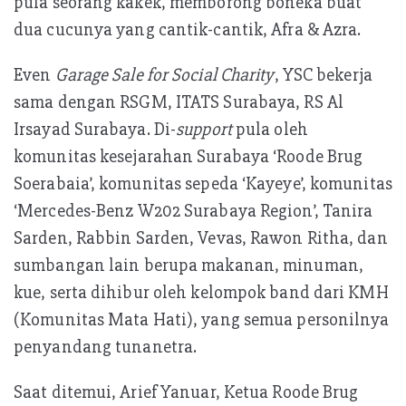
pula seorang kakek, memborong boneka buat
dua cucunya yang cantik-cantik, Afra & Azra.
Even
Garage Sale for Social Charity
, YSC bekerja
sama dengan RSGM, ITATS Surabaya, RS Al
Irsayad Surabaya. Di-
support
pula oleh
komunitas kesejarahan Surabaya ‘Roode Brug
Soerabaia’, komunitas sepeda ‘Kayeye’, komunitas
‘Mercedes-Benz W202 Surabaya Region’, Tanira
Sarden, Rabbin Sarden, Vevas, Rawon Ritha, dan
sumbangan lain berupa makanan, minuman,
kue, serta dihibur oleh kelompok band dari KMH
(Komunitas Mata Hati), yang semua personilnya
penyandang tunanetra.
Saat ditemui, Arief Yanuar, Ketua Roode Brug