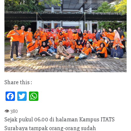
Share this :
Fa
T
W
ce
w
h
b
itt
at
Sejak pukul 06.00 di halaman Kampus ITATS
oo
er
s
Surabaya tampak orang-orang sudah