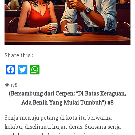
Share this :
Fa
T
W
ce
w
h
b
itt
at
(Bersambung dari Cerpen: “Di Batas Keraguan,
oo
er
s
Ada Benih Yang Mulai Tumbuh”) #8
k
A
p
Senja menuju petang di kota itu berwarna
p
kelabu, diselimuti hujan deras. Suasana senja