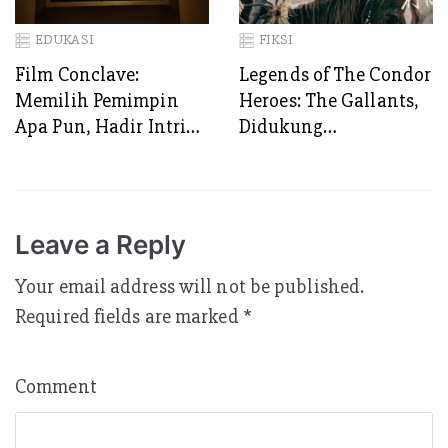
EDUKASI
FIKSI
Film Conclave:
Legends of The Condor
Memilih Pemimpin
Heroes: The Gallants,
Apa Pun, Hadir Intrik,
Didukung
Konspirasi dan Politik
Sinematografi Kelas
Menyertai.
Dewa
Kepentingan Selalu
Jadi Biangnya
Leave a Reply
Your email address will not be published.
Required fields are marked
*
Comment