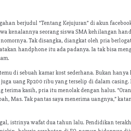
ggahan berjudul “Tentang Kejujuran” di akun facebo
hwa kenalannya seorang siswa SMA kehilangan hand
omornya. Tak disangka, diangkat oleh pria berlog
takan handphone itu ada padanya. Ia tak bisa men
mam.
temu di sebuah kamar kost sederhana. Bukan hany
 juga uang Rp200 ribu yang terselip di dalam casing.
 terima kasih, pria itu menolak dengan halus. “Ora
ah, Mas. Tak pantas saya menerima uangnya,” kata
gal, istrinya wafat dua tahun lalu. Pendidikan tera