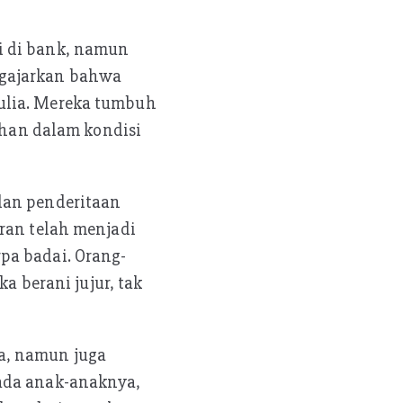
i di bank, namun
ngajarkan bahwa
ulia. Mereka tumbuh
lihan dalam kondisi
dan penderitaan
uran telah menjadi
pa badai. Orang-
a berani jujur, tak
a, namun juga
pada anak-anaknya,