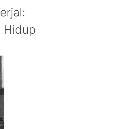
rjal:
n Hidup