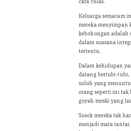
cara culas.
Keluarga semacam in
mereka menyimpan ke
kebohongan adalah u
dalam suasana integr
tertentu.
Dalam kehidupan yan
datang bertubi-tubi,
suluh yang menuntun
orang seperti ini tak
goyah meski yang la
Sosok mereka tak ha
menjadi mata rantai