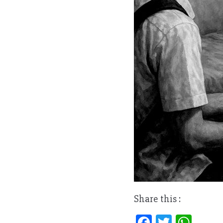
Share this :
Fa
T
W