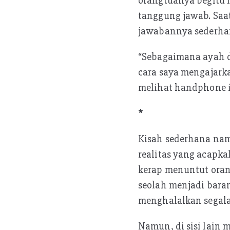
orangtuanya begitu 
tanggung jawab. Saa
jawabannya sederha
“Sebagaimana ayah d
cara saya mengajarka
melihat handphone itu
*
Kisah sederhana nam
realitas yang acapka
kerap menuntut orang
seolah menjadi baran
menghalalkan segala
Namun, di sisi lain m