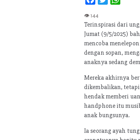
ce
w
h
b
itt
at
Terinspirasi dari un
oo
er
s
Jumat (9/5/2025) ba
k
A
mencoba menelepon n
p
dengan sopan, menga
p
anaknya sedang de
Mereka akhirnya ber
dikembalikan, tetapi
hendak memberi uang
handphone itu musib
anak bungsunya.
Ia seorang ayah tung