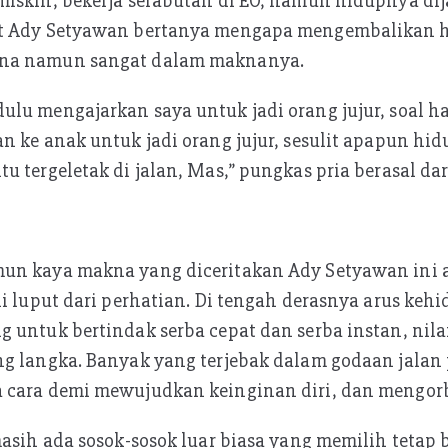
miskin, bekerja serabutan di EO, namun hidupnya di
t Ady Setyawan bertanya mengapa mengembalikan h
na namun sangat dalam maknanya.
ulu mengajarkan saya untuk jadi orang jujur, soal 
n ke anak untuk jadi orang jujur, sesulit apapun hi
 tergeletak di jalan, Mas,” pungkas pria berasal dari
un kaya makna yang diceritakan Ady Setyawan ini a
li luput dari perhatian. Di tengah derasnya arus ke
 untuk bertindak serba cepat dan serba instan, nilai
g langka. Banyak yang terjebak dalam godaan jalan 
 cara demi mewujudkan keinginan diri, dan mengorb
asih ada sosok-sosok luar biasa yang memilih tetap b