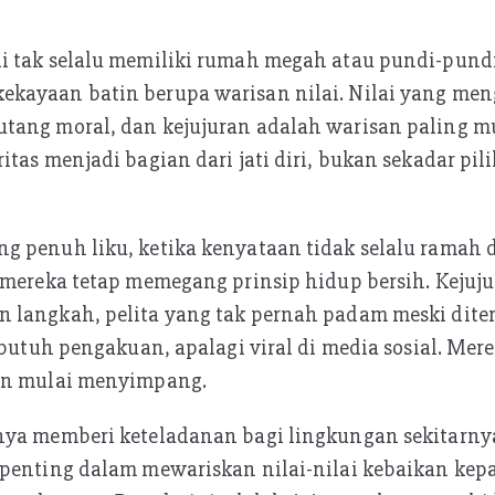
i tak selalu memiliki rumah megah atau pundi-pund
kayaan batin berupa warisan nilai. Nilai yang me
tang moral, dan kejujuran adalah warisan paling m
itas menjadi bagian dari jati diri, bukan sekadar pi
g penuh liku, ketika kenyataan tidak selalu ramah 
 mereka tetap memegang prinsip hidup bersih. Kejuj
 langkah, pelita yang tak pernah padam meski diter
 butuh pengakuan, apalagi viral di media sosial. Merek
in mulai menyimpang.
nya memberi keteladanan bagi lingkungan sekitarny
 penting dalam mewariskan nilai-nilai kebaikan ke