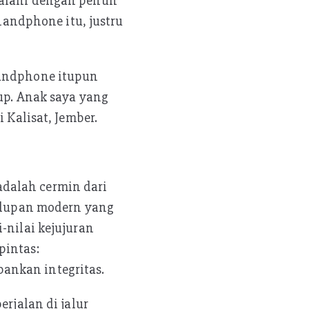
jalani dengan penuh
andphone itu, justru
handphone itupun
dup. Anak saya yang
 Kalisat, Jember.
dalah cermin dari
hidupan modern yang
-nilai kejujuran
pintas:
ankan integritas.
erjalan di jalur