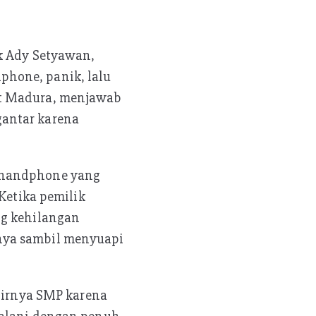
ok Ady Setyawan,
phone, panik, lalu
at Madura, menjawab
gantar karena
a handphone yang
 Ketika pemilik
ng kehilangan
nya sambil menyuapi
khirnya SMP karena