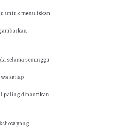
amu untuk menuliskan
nggambarkan
uda selama seminggu
wa setiap
al paling dinantikan
lkshow yang