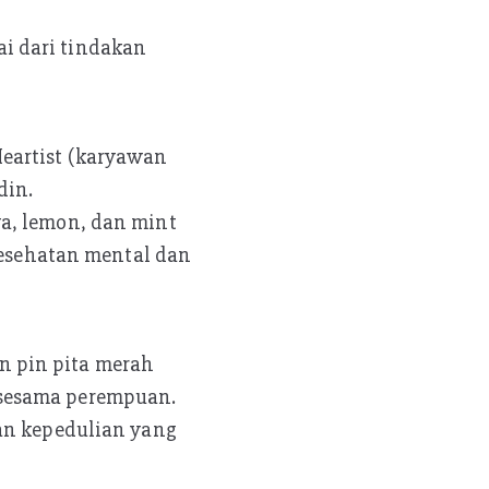
i dari tindakan
Heartist (karyawan
din.
wa, lemon, dan mint
esehatan mental dan
n pin pita merah
 sesama perempuan.
san kepedulian yang