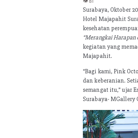
b
itt
at
Surabaya, Oktober 20
oo
er
s
Hotel Majapahit Sur
k
A
kesehatan perempua
p
“Merangkai Harapan
p
kegiatan yang memad
Majapahit.
“Bagi kami, Pink Oc
dan keberanian. Set
semangat itu,” ujar 
Surabaya- MGallery C