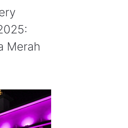
ery
2025:
a Merah