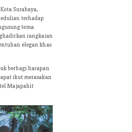
 Kota Surabaya,
pedulian terhadap
engusung tema
enghadirkan rangkaian
sentuhan elegan khas
tuk berbagi harapan
dapat ikut merasakan
tel Majapahit