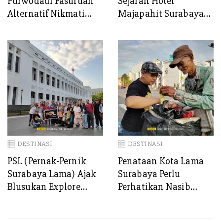
Purwodadi Pasuruan
Sejarah Hotel
Alternatif Nikmati
Majapahit Surabaya
Suasana Alami
MGallery dengan
“Heritage Hotel Tour”
DESTINASI
DESTINASI
PSL (Pernak-Pernik
Penataan Kota Lama
Surabaya Lama) Ajak
Surabaya Perlu
Blusukan Explore
Perhatikan Nasib
“European Zone in
Pedagang “Wong Cilik”
Surabaya” Tempo Dulu
Asongan