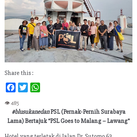
Share this :
Fa
T
W
ce
w
h
b
itt
at
#blusukanedan
PSL (Pernak-Pernih Surabaya
oo
er
s
Lama) Bertajuk “PSL Goes to Malang – Lawang”
k
A
p
Hotel yang terletak di Jalan Dr. Sutomo 63,