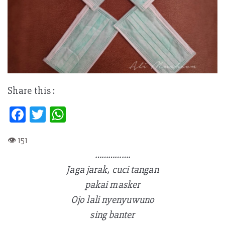
Share this :
Fa
T
W
ce
w
h
b
itt
at
…………….
oo
er
s
Jaga jarak, cuci tangan
k
A
pakai masker
p
Ojo lali nyenyuwuno
p
sing banter